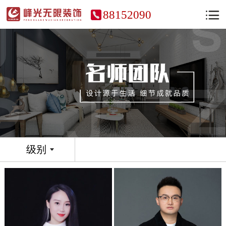
88152090
级别