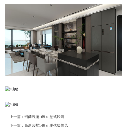
上一篇：
招商云澜169㎡ 意式轻奢
下一篇：
高新云墅140㎡ 现代极简风