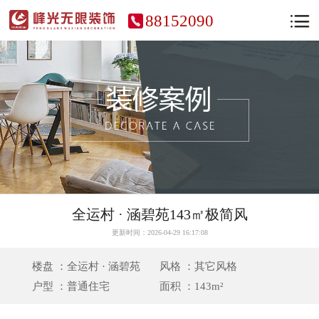
88152090
全运村 · 涵碧苑143㎡极简风
更新时间：2026-04-29 16:17:08
楼盘 ：全运村 · 涵碧苑
风格 ：其它风格
户型 ：普通住宅
面积 ：143m²