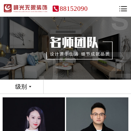
88152090
级别