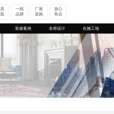
品质
一线
厂家
放心
整装
品牌
直购
售后
装修案例
名师设计
在施工地
实景案例
热装楼盘
VR案例
在施工地
视频案例