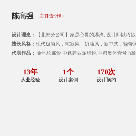
陈高强
主任设计师
设计理念：
【北郊分公司】家是心灵的港湾, 设计师以巧妙
擅长风格：
现代极简风，诧寂风，奶油风，新中式，轻奢
代表作品：
金地玖峯悦 中铁建西派璟悦 中粮奥体壹号 招
13年
1个
170次
从业经验
设计案例
设计预约