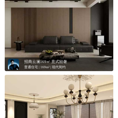
招商云澜169㎡ 意式轻奢
普通住宅 | 169m² | 现代简约