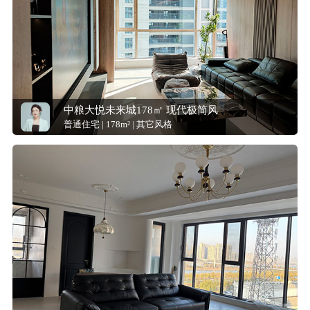
中粮大悦未来城178㎡ 现代极简风
普通住宅 | 178m² | 其它风格