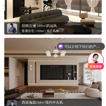
招商云澜 169㎡奶油风
普通住宅 | 169m² | 其它风格
可以介绍下你们的产品么？
西派逸园168㎡现代中古风