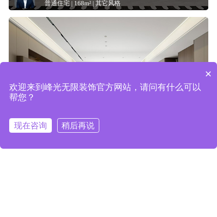
普通住宅 | 168m² | 其它风格
×
欢迎来到峰光无限装饰官方网站，请问有什么可以
帮您？
现在咨询
稍后再说
首页
别墅大宅
免费电话
装修案例
最新优惠
高新云墅·140㎡ 现代简约风
【实景】港宸润府 220㎡意式极简风
普通住宅 | 140m² | 现代简约
招商云墨143㎡意式轻奢风
普通住宅 | 220m² | 其它风格
中粮大悦未来城178新中式风格
普通住宅 | 143m² | 现代简约
普通住宅 | 178m² | 中式风格
浏览更多案例