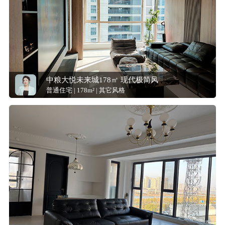
中粮大悦未来城178㎡ 现代极简风
普通住宅 | 178m² | 其它风格