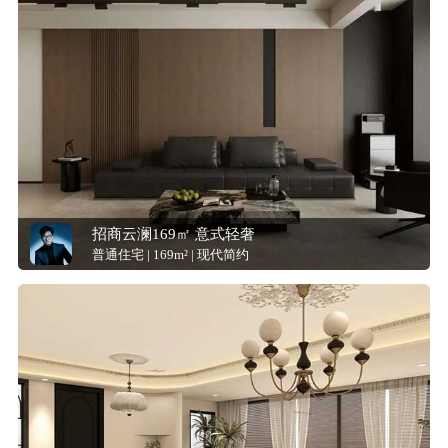
招商云澜169㎡ 意式轻奢
普通住宅 | 169m² | 现代简约