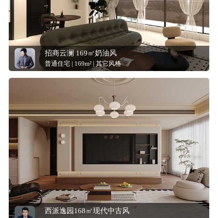
招商云澜 169㎡奶油风
普通住宅 | 169m² | 其它风格
西派逸园168㎡现代中古风