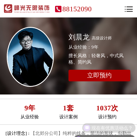
88152090
刘晨龙
高级设计师
从业经验：9年
擅长风格：轻奢风，中式风
格、简约风
立即预约
9年
1套
1037次
从业经验
设计案例
设计预约
现在有优惠活动么？
[设计理念] :
【北郊分公司】纯粹的线条，简洁的形状，勾勒出