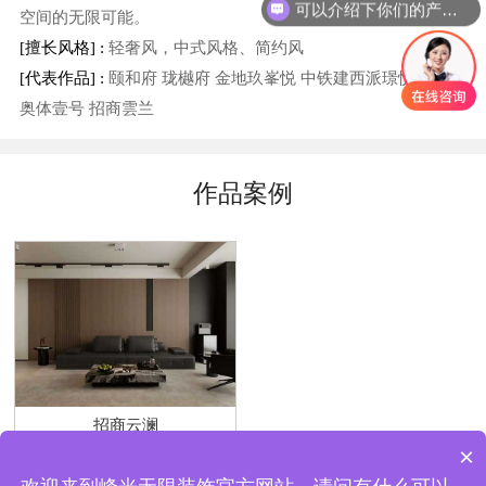
可以介绍下你们的产品么？
空间的无限可能。
[擅长风格] :
轻奢风，中式风格、简约风
[代表作品] :
颐和府 珑樾府 金地玖峯悦 中铁建西派璟悦 中粮
奥体壹号 招商雲兰
作品案例
招商云澜
×
普通住宅 | 169m² | 现代简约