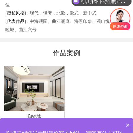
可以介绍下你们的产品么？
位
[擅长风格] :
现代，轻奢，北欧，欧式，新中式
[代表作品] :
中海观园、曲江澜庭、海景印象、观山悦、浐灞天
睦城、曲江六号
作品案例
御锦城
×
普通住宅 | 130m² | 现代简约