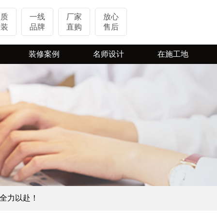
品质
一线
厂家
放心
整装
品牌
直购
售后
装修案例
名师设计
在施工地
实景案例
热装楼盘
VR案例
在施工地
视频案例
定全力以赴！