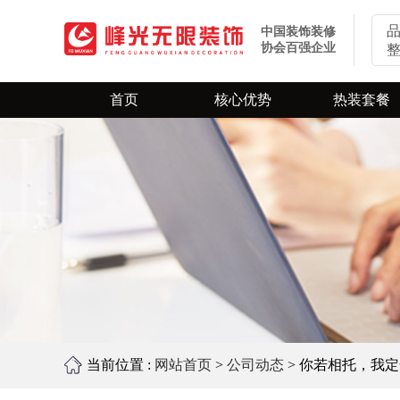
中国装饰装修
协会百强企业
首页
核心优势
热装套餐
业主口碑
旧房翻新
环保装修
全屋定制
当前位置 :
网站首页
>
公司动态
> 你若相托，我