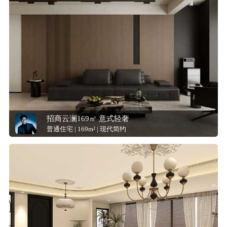
招商云澜169㎡ 意式轻奢
普通住宅 | 169m² | 现代简约