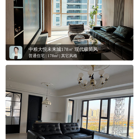
中粮大悦未来城178㎡ 现代极简风
普通住宅 | 178m² | 其它风格