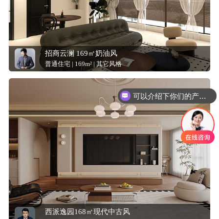
招商云澜 169㎡奶油风
普通住宅 | 169m² | 其它风格
可以介绍下你们的产品么？
西派逸园168㎡现代中古风