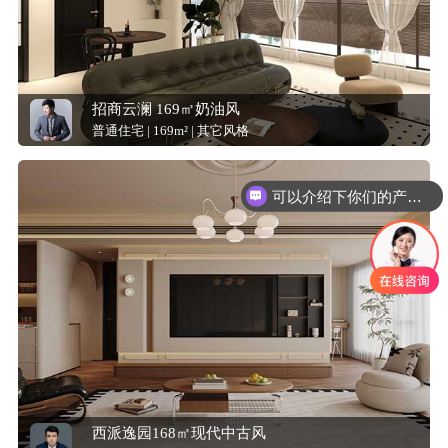
招商云澜 169㎡奶油风
普通住宅 | 169m² | 其它风格
可以介绍下你们的产品么？
西派逸园168㎡现代中古风