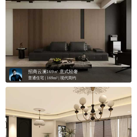
招商云澜169㎡ 意式轻奢
普通住宅 | 169m² | 现代简约