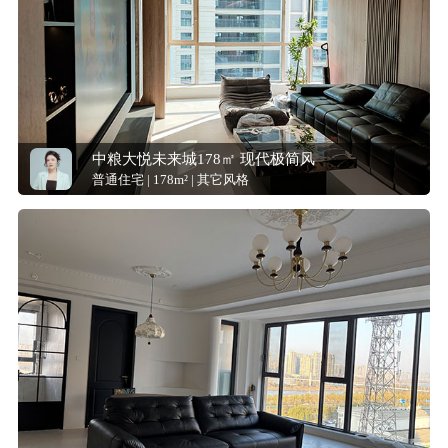
中粮大悦未来城178㎡ 现代极简风
普通住宅 | 178m² | 其它风格