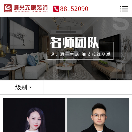
88152090
级别