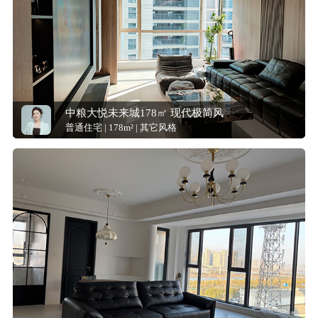
中粮大悦未来城178㎡ 现代极简风
普通住宅 | 178m² | 其它风格