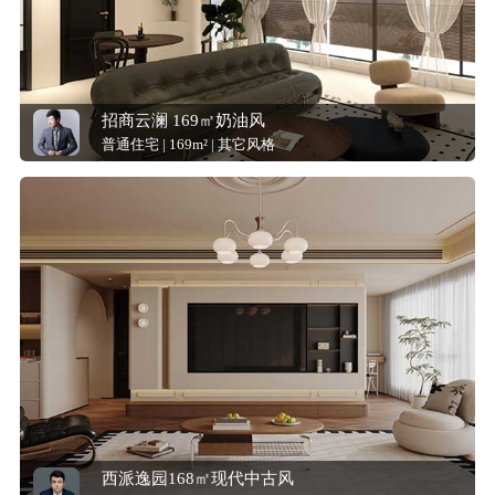
招商云澜 169㎡奶油风
普通住宅 | 169m² | 其它风格
西派逸园168㎡现代中古风