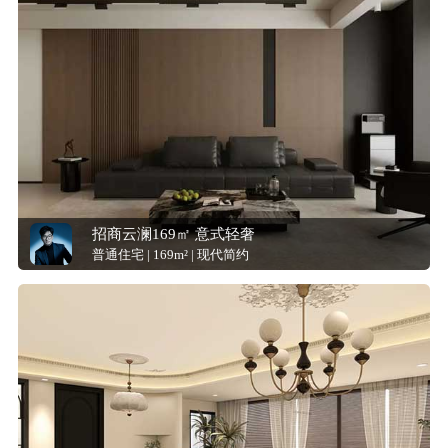
招商云澜169㎡ 意式轻奢
普通住宅 | 169m² | 现代简约