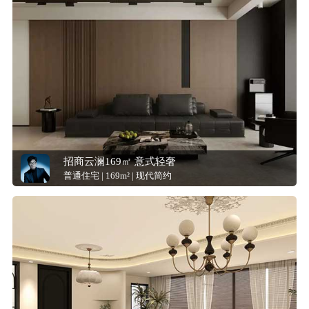
招商云澜169㎡ 意式轻奢
普通住宅 | 169m² | 现代简约