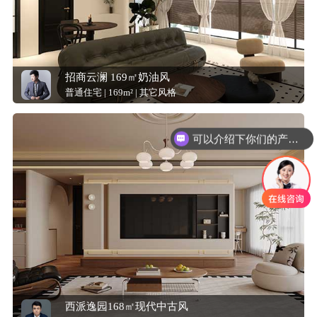
招商云澜 169㎡奶油风
普通住宅 | 169m² | 其它风格
可以介绍下你们的产品么？
西派逸园168㎡现代中古风