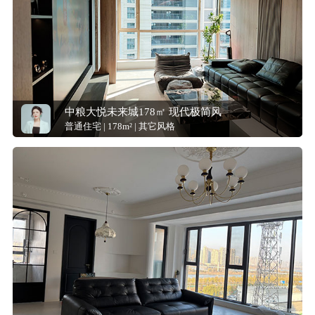
中粮大悦未来城178㎡ 现代极简风
普通住宅 | 178m² | 其它风格