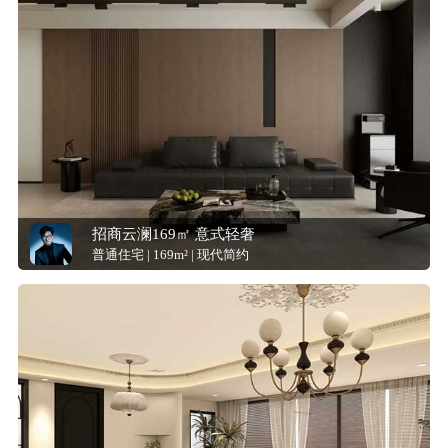
招商云澜169㎡ 意式轻奢
普通住宅 | 169m² | 现代简约