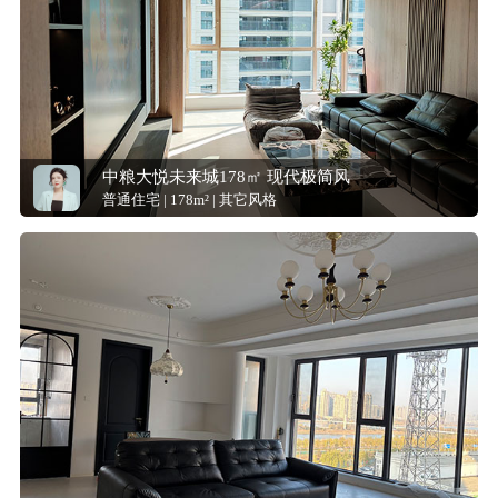
中粮大悦未来城178㎡ 现代极简风
普通住宅 | 178m² | 其它风格