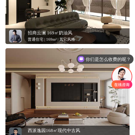
招商云澜 169㎡奶油风
普通住宅 | 169m² | 其它风格
你们是怎么收费的呢？
西派逸园168㎡现代中古风