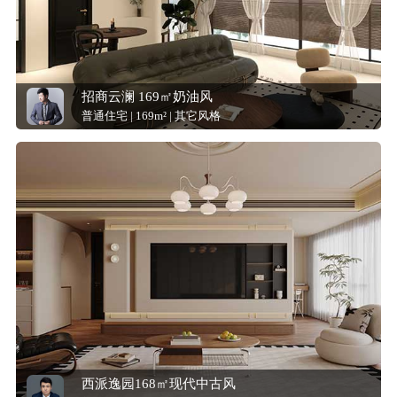
招商云澜 169㎡奶油风
普通住宅 | 169m² | 其它风格
西派逸园168㎡现代中古风