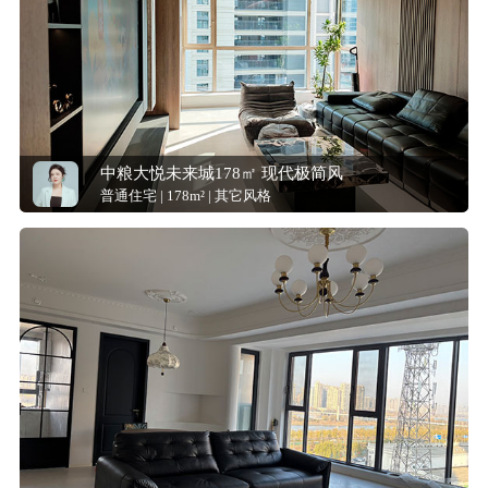
中粮大悦未来城178㎡ 现代极简风
普通住宅 | 178m² | 其它风格