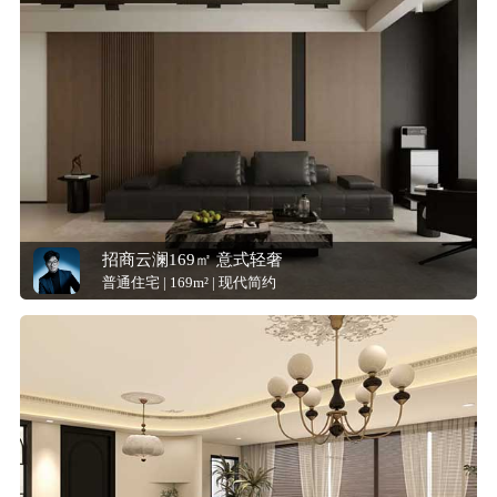
招商云澜169㎡ 意式轻奢
普通住宅 | 169m² | 现代简约