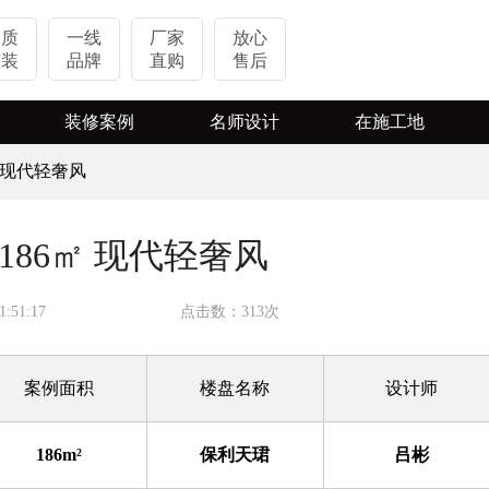
品质
一线
厂家
放心
整装
品牌
直购
售后
装修案例
名师设计
在施工地
㎡ 现代轻奢风
实景案例
热装楼盘
VR案例
在施工地
186㎡ 现代轻奢风
视频案例
:51:17
点击数：313次
案例面积
楼盘名称
设计师
186m²
保利天珺
吕彬