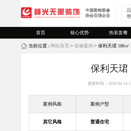
中国装饰装修
协会百强企业
首页
核心优势
热装套餐
当前位置 :
网站首页
>
业主口碑
装修案例
> 保利天珺 186
旧房翻新
环保装修
全屋定制
保利天珺 
更新时间：2026-04-24 11
案例风格
案例户型
其它风格
普通住宅