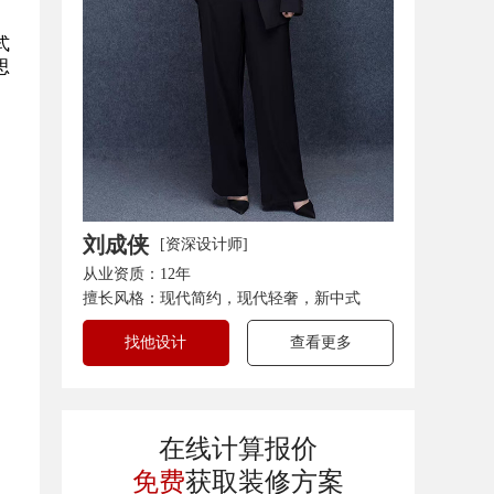
式
思
刘成侠
[资深设计师]
从业资质：12年
擅长风格：现代简约，现代轻奢，新中式
找他设计
查看更多
在线计算报价
免费
获取装修方案