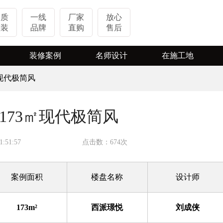
品质
一线
厂家
放心
整装
品牌
直购
售后
装修案例
名师设计
在施工地
㎡现代极简风
实景案例
热装楼盘
VR案例
在施工地
173㎡现代极简风
视频案例
:51:57
点击数：674次
案例面积
楼盘名称
设计师
173m²
西派璟悦
刘成侠