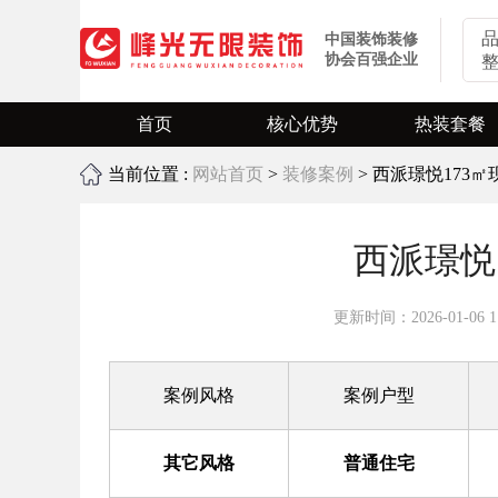
中国装饰装修
协会百强企业
首页
核心优势
热装套餐
当前位置 :
网站首页
>
业主口碑
装修案例
> 西派璟悦173
旧房翻新
环保装修
全屋定制
西派璟悦
更新时间：2026-01-06 11
案例风格
案例户型
其它风格
普通住宅