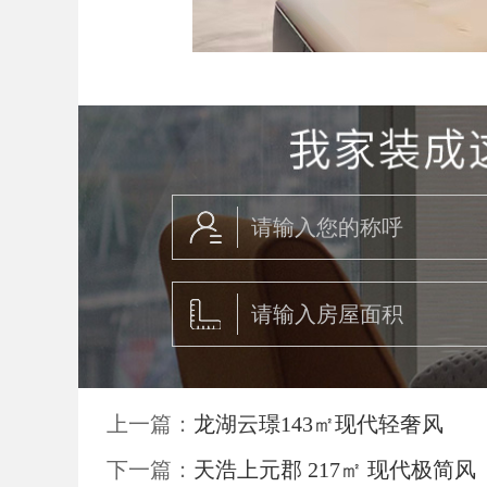
上一篇：
龙湖云璟143㎡现代轻奢风
下一篇：
天浩上元郡 217㎡ 现代极简风