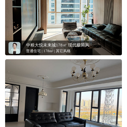
中粮大悦未来城178㎡ 现代极简风
普通住宅 | 178m² | 其它风格