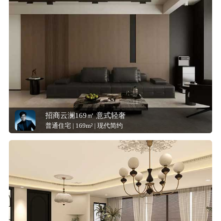
招商云澜169㎡ 意式轻奢
普通住宅 | 169m² | 现代简约