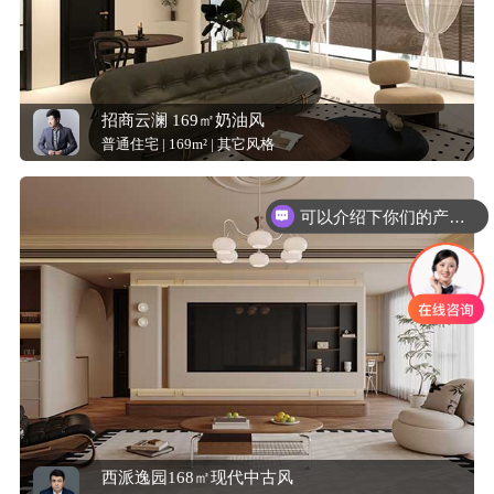
招商云澜 169㎡奶油风
普通住宅 | 169m² | 其它风格
可以介绍下你们的产品么？
西派逸园168㎡现代中古风